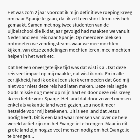
Het was zo'n 2 jaar voordat ik mijn definitieve roeping kreeg
om naar Spanje te gaan, dat ik zelf een short-term reis heb
gemaakt. Samen met nog twee studenten van de
Bijbelschool die ik dat jaar gevolgd had maakten we vanuit
Nederland een reis naar Spanje. Op meerdere plekken
ontmoeten we zendingsteams waar we mee mochten
kijken, van deze zendelingen mochten leren, mee mochten
helpen in het werk etc.
Dat het een onvergetelijke tijd was dat wist ik al. Dat deze
reis veel impact op mij maakte, dat wist ik ook. En in alle
eerlijkheid, had ik ook al een sterk vermoeden dat God mij
niet voor niets deze reis had laten maken. Deze reis legde
Gods missie nog meer op mijn hart en door deze reis kreeg
ik een liefde voor Spanje. Het land dat door zo veel mensen
enkel als vakantie land werd gezien, zou nooit meer
hetzelde voor mij betekenen. Dit is een land dat Jezus
nodig heeft. Dit is een land waar mensen van over de hele
wereld actief zijn om het Evangelie te brengen. Maar in dit
grote land zijn nog zo veel mensen nodig om het Evangelie
te brengen...